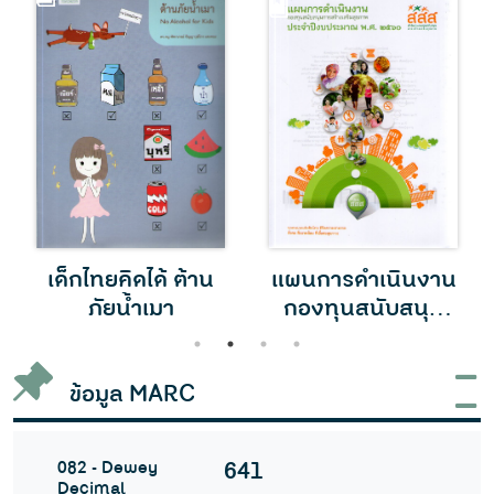
เด็กไทยคิดได้ ต้าน
แผนการดำเนินงาน
ภัยน้ำเมา
กองทุนสนับสนุน
การสร้างเสริมสุข
1
2
3
4
ภาพ ประจำ
ปีงบประมาณ พ.ศ.
ข้อมูล MARC
2560
082 - Dewey
641
Decimal