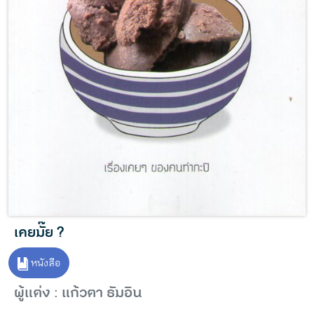
เคยมั๊ย ?
หนังสือ
ผู้แต่ง : แก้วตา ธัมอิน