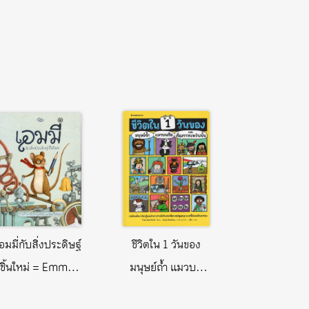
อมมี่กับสิ่งประดิษฐ์
ชีวิตใน 1 วันของ
ชิ้นใหม่ = Emmie
มนุษย์ถ้ำ แมวบน
builds
เรือ และเรื่องราว