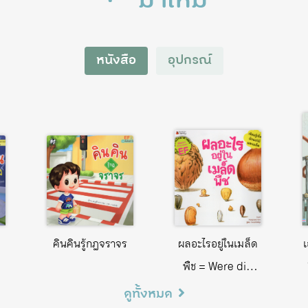
หนังสือ
อุปกรณ์
คินคินรู้กฎจราจร
ผลอะไรอยู่ในเมล็ด
เ
พืช = Were did
you come from?
ดูทั้งหมด