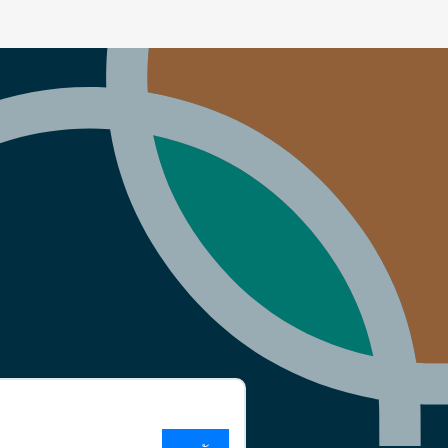
something new
ระหว่างนั้น = A
day in the life of
a Caveman, a
queen and
everything in
between