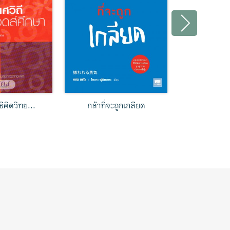
อาชนะโชคช...
ข้อมูลบุหรี่และสุขภา...
กฎการทำงา