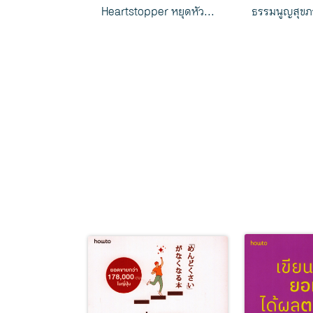
งการสูญหา...
Heartstopper หยุดหัว...
ธรรมนูญสุขภ