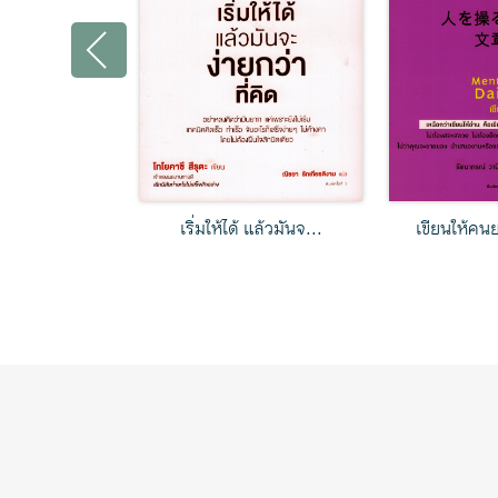
เอื้อก!
วิเคราะห์วิธีคิดวิทย...
กล้าที่จ