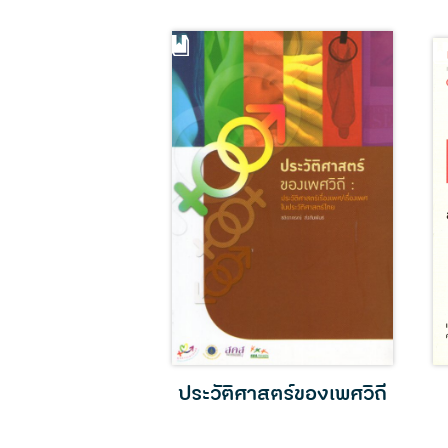
ศหลากหลายใน
ประวัติศาสตร์ของเพศวิถี
บกฎหมาย