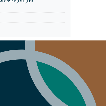
เคราะห์,ไทย,นัก