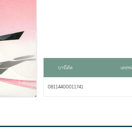
บาร์โค้ด
เลขหน
08114400011741