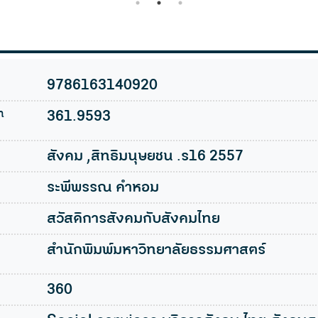
1
2
3
Humankind
9786163140920
n
361.9593
สังคม ,สิทธิมนุษยชน .ร16 2557
ระพีพรรณ คำหอม
สวัสดิการสังคมกับสังคมไทย
สำนักพิมพ์มหาวิทยาลัยธรรมศาสตร์
360