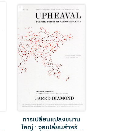
การเปลี่ยนแปลงขนาน
โฮโมดีอุส ประวั
 A
ใหญ่ : จุดเปลี่ยนสำหรับ
พรุ่งน
นานาประเทศท่ามกลาง