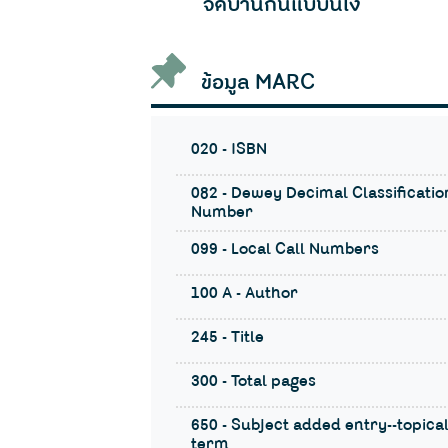
จัดบ้านกันแบบนี้ไง
ข้อมูล MARC
020 - ISBN
082 - Dewey Decimal Classificatio
Number
099 - Local Call Numbers
100 A - Author
245 - Title
300 - Total pages
650 - Subject added entry--topica
term