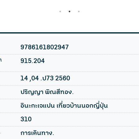
1
2
3
9786161802947
n
915.204
14 ,04 .ป73 2560
ปริญญา พิณสีทอง.
อินะกะเจแปน เที่ยวบ้านนอกญี่ปุ่น
310
l
การเดินทาง.