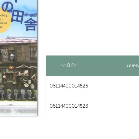
บาร์โค้ด
เลขหน
08114400014525
08114400014526