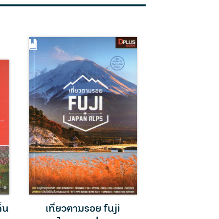
ิ่น
เที่ยวตามรอย fuji
เที่ยวญี่ปุ่