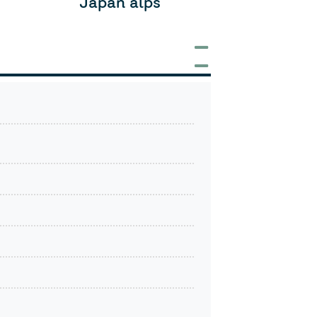
Japan alps
Osa