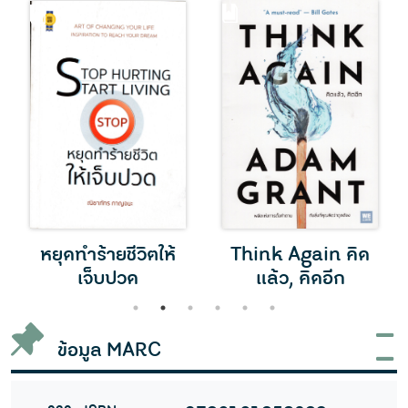
หยุดทำร้ายชีวิตให้
Think Again คิด
เจ็บปวด
แล้ว, คิดอีก
1
2
3
4
5
6
ข้อมูล MARC