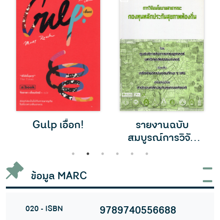
Gulp เอื้อก!
รายงานฉบับ
สมบูรณ์การวิจัย
นโยบายสาธารณะ
1
2
3
4
5
6
ข้อมูล MARC
020 - ISBN
9789740556688