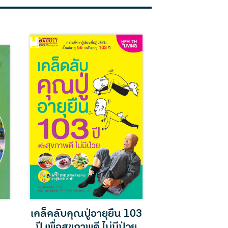
เคล็ดลับคุณปู่อายุยืน 103
ความจริงเรื่อ
ปี เพื่อสุขภาพดี ไม่มีป่วย
สองทศวรรษก