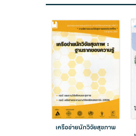
ับสมบูรณ์การ
เครือข่ายนักวิจัยสุขภาพ
โยบายสาธารณะ