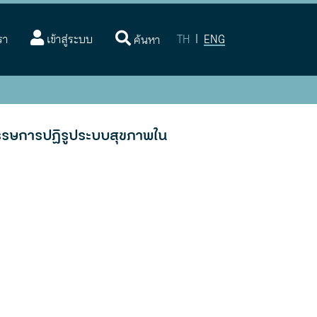
(current)
รา
เข้าสู่ระบบ
TH
|
ENG
ค้นหา
วรรษการปฏิรูประบบสุขภาพใน