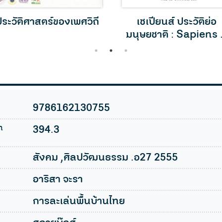
ระวัติศาสตร์ของเพศวิถี
เซเปียนส์ ประวัติย่อ
มนุษยชาติ : Sapiens
Brief History of
1
2
3
Humankind
9786162130755
n
394.3
สังคม ,ศิลปวัฒนธรรม .อ27 2555
อาริสา จะรา
การละเล่นพื้นบ้านไทย