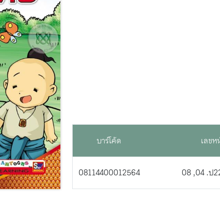
บาร์โค้ด
เลขหน
08114400012564
08 ,04 .ป2