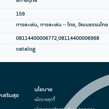
สกายบุ๊กส์
159
l
การละเล่น, การละเล่น -- ไทย, วัฒนธรรมไทย
08114400006772,08114400006968
catalog
นโยบาย
เสริมสุข
นโยบายคุกกี้