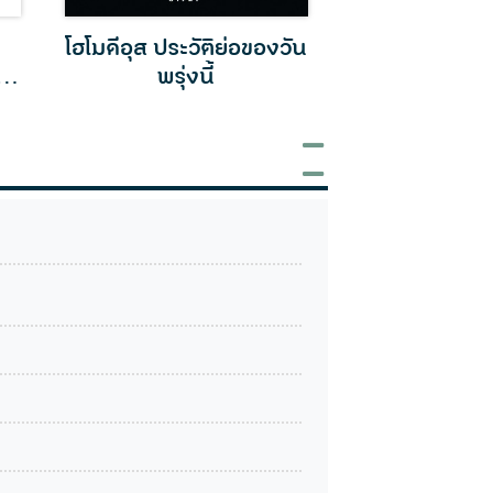
โฮโมดีอุส ประวัติย่อของวัน
21 บทเรีย
 A
พรุ่งนี้
ศตวรรษท