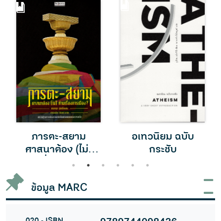
ภารตะ-สยาม
อเทวนิยม ฉบับ
ศาสนาต้อง (ไม่)
กระชับ
ห้ามเรื่องการเมือง
1
2
3
4
5
6
ข้อมูล MARC
020 - ISBN