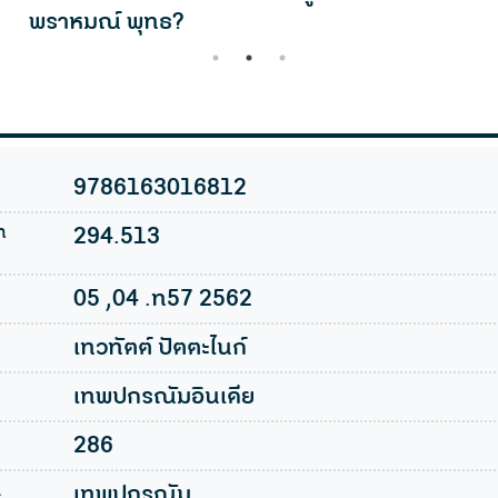
พราหมณ์ พุทธ?
1
2
3
9786163016812
n
294.513
05 ,04 .ท57 2562
เทวทัตต์ ปัตตะไนก์
เทพปกรณัมอินเดีย
286
l
เทพปกรณัม