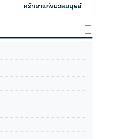
ศรัทธาแห่งมวลมนุษย์
Autumn 
(Revised E