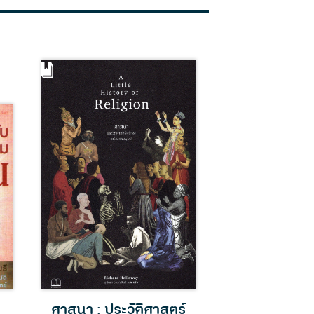
ศาสนา : ประวัติศาสตร์
ปัญญา ชา จีน