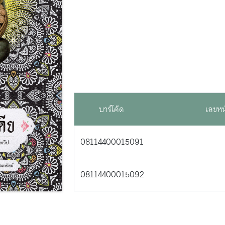
บาร์โค้ด
เลขหน
08114400015091
08114400015092