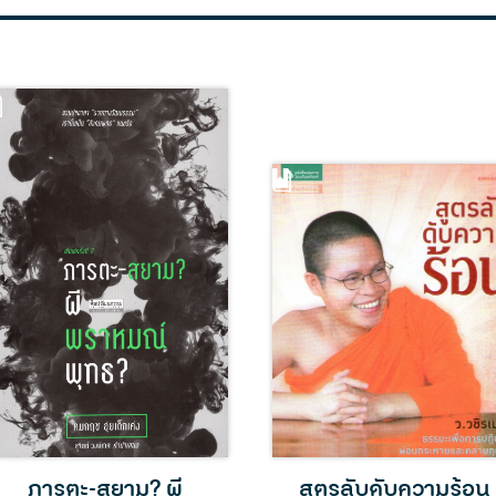
ภารตะ-สยาม? ผี
สูตรลับดับความร้อน