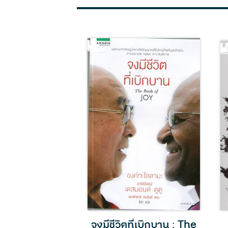
รณัมอินเดีย
จงมีชีวิตที่เบิกบาน : The