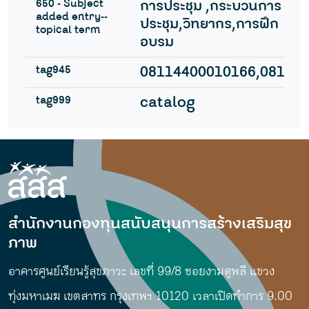
650 - Subject
การประชุม ,กระบวนการ
added entry--
ประชุม,วิทยากร,การฝึก
topical term
อบรม
tag945
08114400010166,08114
tag999
catalog
สำนักงานกองทุนสนับสนุนการสร้างเสริมสุข
ภาพ
อาคารศูนย์เรียนรู้สุขภาวะ เลขที่ 99/8 ซอยงามดูพลี แขวง
ทุ่งมหาเมฆ เขตสาทร กรุงเทพฯ 10120 เวลาเปิดทำการ 9.00