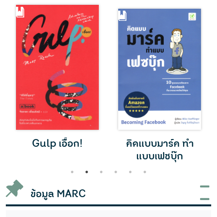
Gulp เอื้อก!
คิดแบบมาร์ค ทำ
แบบเฟซบุ๊ก
1
2
3
4
5
6
ข้อมูล MARC