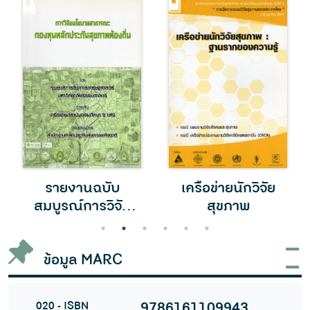
รายงานฉบับ
เครือข่ายนักวิจัย
สมบูรณ์การวิจัย
สุขภาพ
นโยบายสาธารณะ
1
2
3
4
5
6
ข้อมูล MARC
020 - ISBN
9786161109943