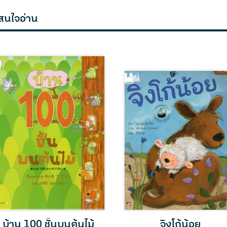
สนใจอ่าน
ร่างกายของเราเติบโต
ชุดสวยจากปุยเมฆ