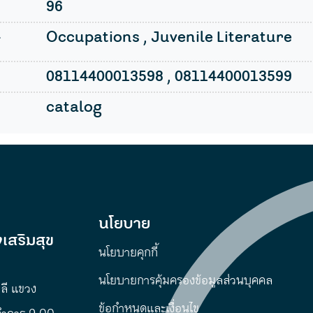
96
l
Occupations , Juvenile Literature
08114400013598 , 08114400013599
catalog
นโยบาย
เสริมสุข
นโยบายคุกกี้
นโยบายการคุ้มครองข้อมูลส่วนบุคคล
พลี แขวง
ข้อกำหนดและเงื่อนไข