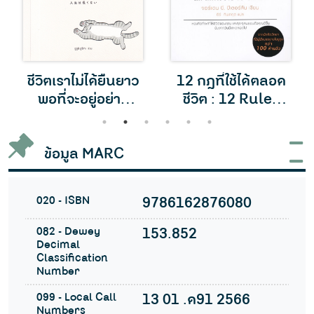
ชีวิตเราไม่ได้ยืนยาว
12 กฎที่ใช้ได้ตลอด
พอที่จะอยู่อย่าง
ชีวิต : 12 Rules
อดทน
For Life
1
2
3
4
5
6
ข้อมูล MARC
020 - ISBN
9786162876080
082 - Dewey
153.852
Decimal
Classification
Number
099 - Local Call
13 01 .ด91 2566
Numbers