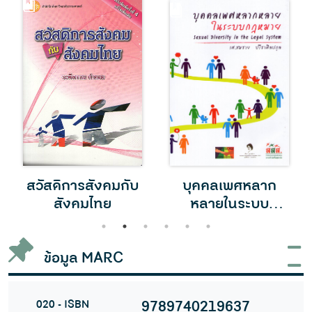
สวัสดิการสังคมกับ
บุคคลเพศหลาก
สังคมไทย
หลายในระบบ
กฎหมาย
1
2
3
4
5
6
ข้อมูล MARC
020 - ISBN
9789740219637