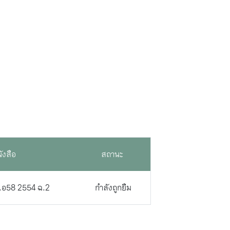
ังสือ
สถานะ
รู .อ58 2554 ฉ.2
กำลังถูกยืม