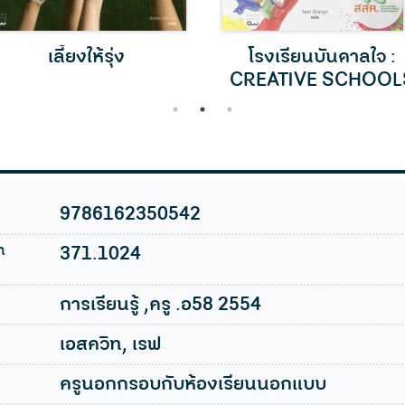
เลี้ยงให้รุ่ง
โรงเรียนบันดาลใจ :
CREATIVE SCHOOL
1
2
3
9786162350542
n
371.1024
การเรียนรู้ ,ครู .อ58 2554
เอสควิท, เรฟ
ครูนอกกรอบกับห้องเรียนนอกแบบ