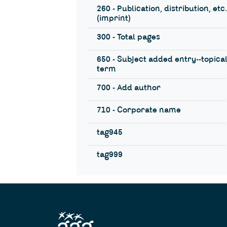
260 - Publication, distribution, etc.
(imprint)
300 - Total pages
650 - Subject added entry--topica
term
700 - Add author
710 - Corporate name
tag945
tag999