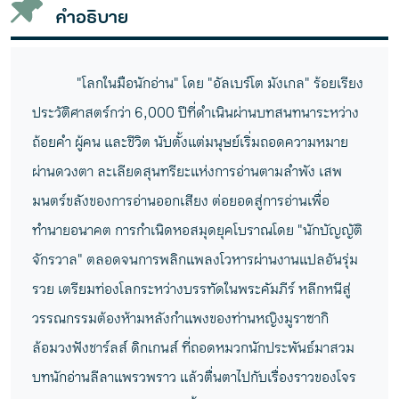
วาง
คำอธิบาย
"โลกในมือนักอ่าน" โดย "อัลเบร์โต มังเกล" ร้อยเรียง
ประวัติศาสตร์กว่า 6,000 ปีที่ดำเนินผ่านบทสนทนาระหว่าง
ถ้อยคำ ผู้คน และชีวิต นับตั้งแต่มนุษย์เริ่มถอดความหมาย
ผ่านดวงตา ละเลียดสุนทรียะแห่งการอ่านตามลำพัง เสพ
มนตร์ขลังของการอ่านออกเสียง ต่อยอดสู่การอ่านเพื่อ
ทำนายอนาคต การกำเนิดหอสมุดยุคโบราณโดย "นักบัญญัติ
จักรวาล" ตลอดจนการพลิกแพลงโวหารผ่านงานแปลอันรุ่ม
รวย เตรียมท่องโลกระหว่างบรรทัดในพระคัมภีร์ หลีกหนีสู่
วรรณกรรมต้องห้ามหลังกำแพงของท่านหญิงมูราซากิ
ล้อมวงฟังชาร์ลส์ ดิกเกนส์ ที่ถอดหมวกนักประพันธ์มาสวม
บทนักอ่านลีลาแพรวพราว แล้วตื่นตาไปกับเรื่องราวของโจร