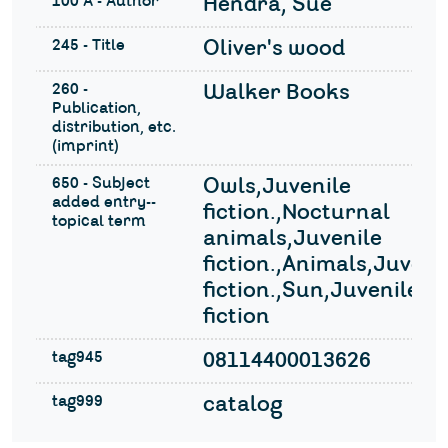
100 A - Author
Hendra, Sue
245 - Title
Oliver's wood
260 -
Walker Books
Publication,
distribution, etc.
(imprint)
650 - Subject
Owls,Juvenile
added entry--
fiction.,Nocturnal
topical term
animals,Juvenile
fiction.,Animals,Juveni
fiction.,Sun,Juvenile
fiction
tag945
08114400013626
tag999
catalog