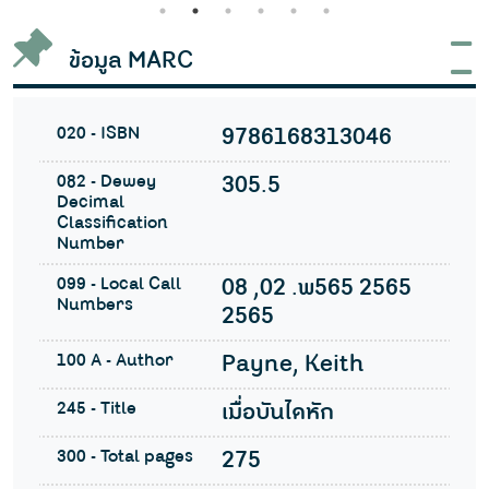
1
2
3
4
5
6
ข้อมูล MARC
020 - ISBN
9786168313046
082 - Dewey
305.5
Decimal
Classification
Number
099 - Local Call
08 ,02 .พ565 2565
Numbers
2565
100 A - Author
Payne, Keith
245 - Title
เมื่อบันไดหัก
300 - Total pages
275