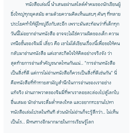
หนังสือเล่มนี้ นำเสนอผ่านสไลด์คำคมของนักเขียนผู้
ยิ่งใหญ่ทุกยุคสมัย ตามด้วยความคิดเห็นแสบๆ คันๆ ที่หลาย
ประโยคทำให้ผู้ใหญ่ถึงกับสะอึก เพราะมันสะท้อนว่าที่เด็กทุก
วันนี้ไม่อยากอ่านหนังสือ อาจจะไม่ใช่ความผิดของเด็ก ความ
เหนือชั้นของจิมมี่ เลี่ยว คือ เขาไม่ได้เขียนเรื่องนี้เพื่อขอให้คน
กลับมาอ่านหนังสือ แต่เขาสะกิดใจให้คิดอย่างจริงจัง ว่า
สุดท้ายการอ่านสำคัญขนาดไหนกันแน่.. "การอ่านหนังสือ
เป็นสิ่งที่ดี แต่การไม่อ่านหนังสือก็ควรเป็นสิ่งที่ดีเช่นกัน" นี่
คือหนังสือที่ท้าทายสามัญสำนึกในการอ่านของเราอย่าง
แท้จริง ผ่านภาพวาดของจิมมี่ที่พาเราลอยละล่องไปสู่โลกใบ
อื่นเสมอ นักอ่านจะดื่มด่ำหลงใหล และอยากทะยานไปหา
หนังสือเล่มโปรดในทันที ส่วนนักไม่อ่านก็จะรู้สึกว่า.. ไม่เห็น
เป็นไร.. มีหนทางอีกมากมายในการเรียนรู้โลก