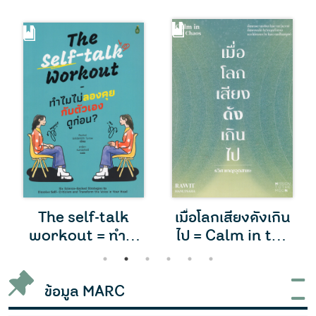
The self-talk
เมื่อโลกเสียงดังเกิน
workout = ทำไม
ไป = Calm in the
ไม่ลองคุยกับตัวเอง
chaos
1
2
3
4
5
6
ดูก่อน
ข้อมูล MARC