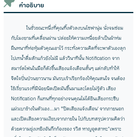
วาง
คำอธิบาย
ในชั่วขณะหนึ่งที่คุณทิ้งตัวลงบนโซฟานุ่ม นั่งจมซ่อม
กับโมงยามที่เคลื่อนผ่าน ปล่อยให้ความเหนื่อยล้าเป็นผ้าห่ม
ผืนหนาที่ห่อหุ้มตัวคุณเอาไว้ กระทั่งความคิดที่จะพาตัวเองลุก
ไปเทน้ำดื่มสักแก้วยังไม่มี แล้ววินาทีนั้น Notification จาก
สมาร์ตโฟนในมือก็ดังขึ้นเสียงแจ้งเตือนสั้นๆ แต่กลับทำให้
จิตใจปั่นป่วนยาวนาน มันรบเร้าเรียกร้องให้คุณสนใจ จนต้อง
ใช้เรี่ยวแรงที่มีน้อยนิดเปิดมันขึ้นมาและโดยไม่รู้ตัว เสียง
Notification ก็แทนที่ทุกอย่างจนคุณไม่ได้ยินเสียงกระซิบ
แผ่วเบาข้างในตัวเอง...มา *ปิดเสียงแจ้งเตือน' จากภายนอก
และเปิดเสียงความเงียบจากภายใน ไปกับบทสรุปความคิดว่า
ด้วยความยุ่งเหยิงอันกึกก้องของ รวิส หาญอุตสาหะ"เพราะ