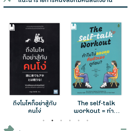
แนะนำรายการหนังสือที่มีคนสนใจอ่าน
ถึงโมโหก็อย่าสู้กับ
The self-talk
คนโง่
workout = ทำไม
ไม่ลองคุยกับตัวเอง
1
2
3
4
5
6
ดูก่อน