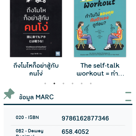
ถึงโมโหก็อย่าสู้กับ
The self-talk
คนโง่
workout = ทำไม
ไม่ลองคุยกับตัวเอง
1
2
3
4
5
6
ดูก่อน
ข้อมูล MARC
020 - ISBN
9786162877346
082 - Dewey
658.4052