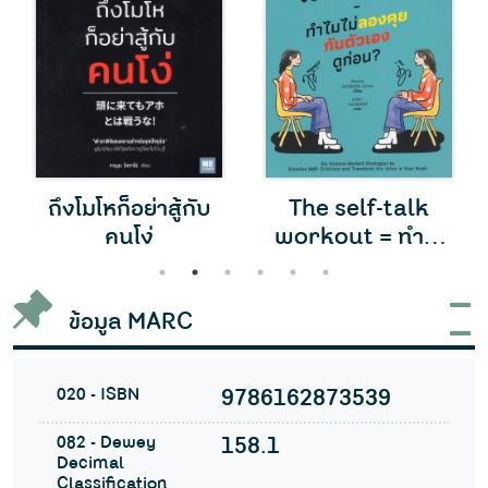
ถึงโมโหก็อย่าสู้กับ
The self-talk
คนโง่
workout = ทำไม
ไม่ลองคุยกับตัวเอง
1
2
3
4
5
6
ดูก่อน
ข้อมูล MARC
020 - ISBN
9786162873539
082 - Dewey
158.1
Decimal
Classification