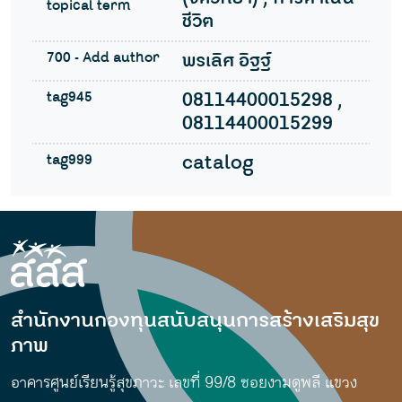
topical term
ชีวิต
700 - Add author
พรเลิศ อิฐฐ์
tag945
08114400015298 ,
08114400015299
tag999
catalog
สำนักงานกองทุนสนับสนุนการสร้างเสริมสุข
ภาพ
อาคารศูนย์เรียนรู้สุขภาวะ เลขที่ 99/8 ซอยงามดูพลี แขวง